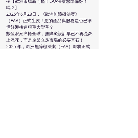
📣【歐洲市場新門檻！EAA法案您準備好了
嗎？】
2025年6月28日，《歐洲無障礙法案》
（EAA）正式生效！您的產品與服務是否已準
備好迎接這項重大變革？
數位浪潮席捲全球，無障礙設計早已不再是錦
上添花，而是企業立足市場的必要基石！
2025 年，歐洲無障礙法案（EAA）即將正式
上路，為所有想進軍歐盟市場的科技企業帶來
全新的挑戰與契機。您準備好了嗎？
本次線上活動將帶您認識有關 EAA 的核心要
點與影響範圍，並為科技企業提供最關鍵的應
對策略。不僅讓您全面了解法規內容與合規秘
訣，更將帶您探索無障礙設計背後龐大的市場
潛力，搶先布局，贏得先機！
顯示更多
分享此活動