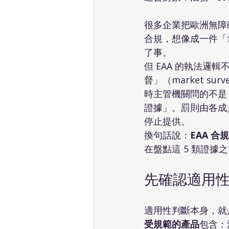
很多企業把歐洲無障礙法（Eur
合規，想像成一件「拿
了事。
但 EAA 的執法邏
督」（market s
時主管機關問的不是
證據」。罰則由各成
停止提供。
換句話說：
EAA 
在盤點這 5 類證據
先確認適用性（A
適用性判斷本身，就
受規範的產品
包含：