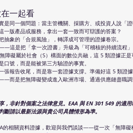
放在一起看
實是同一個問題：當主管機關、採購方、或投資人說「證
這一版產品或服務，拿出一套一致而可辯護的答案？
把抽象的「合規風險」，轉譯成可管理的證據卷宗。
——這是把「拿一次證書」升級為「可稽核的持續流程」
無障礙屬於社會（S）構面的數位共融，這 5 類證據正
是口號，而是能被第三方驗證的事實。
一張報告收尾，而是靠一套證據支撐。準備好這 5 類證
——而是把無障礙變成進入歐洲市場、通過供應鏈盡職調
非針對個案之法律意見。EAA 與 EN 301 549 的
判斷請以最新法源與貴公司具體情形為準。
AA的相關資料證據，歡迎與我們談談——從一次「無障礙