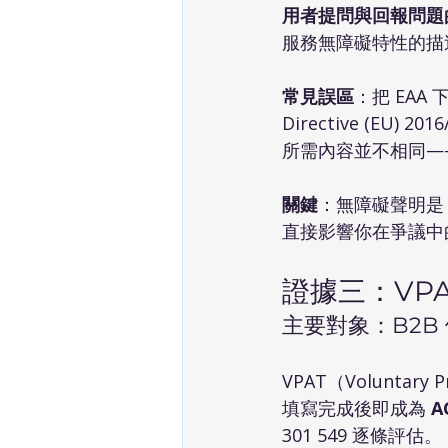
用者提問與回報問題
服務無障礙特性的描
常見誤區
：把 EAA 
Directive (E
所需內容並不相同—
關鍵
：無障礙聲明是
直接影響你在爭議中
證據三：VPAT
主要對象：B2B
VPAT（Voluntary
填寫完成後即成為 
A
301 549 逐條評估。