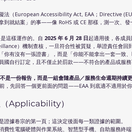
opean Accessibility Act, EAA；Directive (EU
到就結案」的事——像 RoHS 或 CE 那樣，測一次、
輯不是這樣運作的。自 
2025 年 6 月 28 日
起適用後，各成員
urveillance）機制查核，一旦符合性被質疑，舉證責任會
「你有沒有一張證書」，而是「你能不能拿出一套一致、
員國自行訂定，且不僅止於罰款——不符合的產品或服務
合規不是一份報告，而是一組會隨產品／服務生命週期持續
之前，先回答一個更前面的問題——EAA 到底適不適用於
pplicability）
是證據卷宗的第一頁；這決定後面每一類證據的範圍。
消費性電腦硬體與作業系統、智慧型手機、自助服務終端