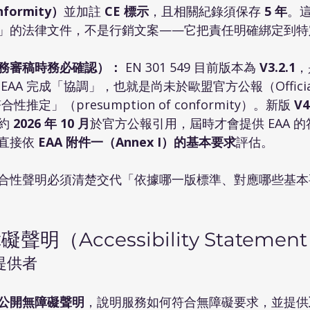
onformity）
並加註 
CE 標示
，且相關紀錄須保存 
5 年
。
」的法律文件，不是行銷文案——它把責任明確綁定到特
務審稿時務必確認）：
 EN 301 549 目前版本為 
V3.2.1
，
AA 完成「協調」，也就是尚未於歐盟官方公報（Official 
性推定」（presumption of conformity）。新版 
V4
約 
2026 年 10 月
於官方公報引用，屆時才會提供 EAA 
直接依 
EAA 附件一（Annex I）的基本要求
評估。
合性聲明必須清楚交代「依據哪一版標準、對應哪些基本
明（Accessibility Statemen
提供者
公開無障礙聲明
，說明服務如何符合無障礙要求，並提供