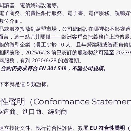
閱讀器、電信終端設備等。
電子商務、消費性銀行服務、電子書、電信服務、視聽媒
數位介面。
品或服務投放到歐盟市場，公司總部設在哪裡都不影響適
應鏈而言，這一點尤其關鍵——歐洲客戶會把義務往上游傳遞
務的微型企業（員工少於 10 人、且年營業額或資產負債總額
務；2025/6/28 前已簽訂的服務契約可延至 2027/6/2
務，有到 2030/6/28 的過渡期。
 合約仍要求符合 EN 301 549，不論公司規模。
來就是這 5 類證據。
明（Conformance Stateme
製造商、進口商、經銷商
建立技術文件、執行符合性評估、簽署 
EU 符合性聲明（E