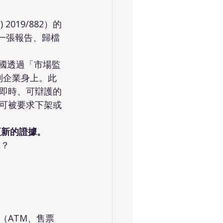
) 2019/882）的
發一張報告、歸檔
國透過「市場監
回到企業身上。此
即時、可辯護的
可被要求下架或
更新的證據。
你？
（ATM、售票