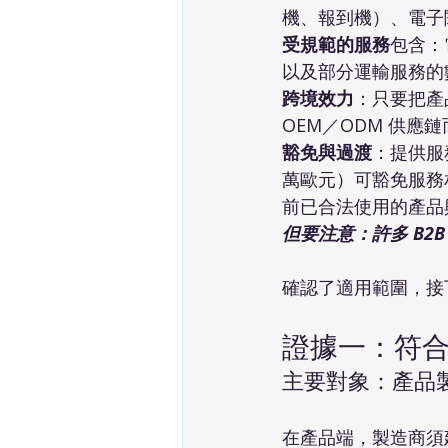
機、報到機）、電子
受規範的服務
包含：
以及部分運輸服務的
跨境效力
：只要把產
OEM／ODM 供
豁免與過渡
：提供服
萬歐元）可豁免服務相關義
前已合法使用的產品與服
但要注意：許多 B2B
確認了適用範圍，接下
證據一：符合性聲
主要對象：產品
在產品端，製造商須