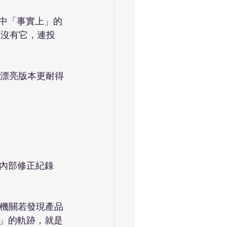
程中「事實上」的
—沒有它，連投
的漂亮版本更耐得
內部修正紀錄
管機關若發現產品
」的軌跡，就是