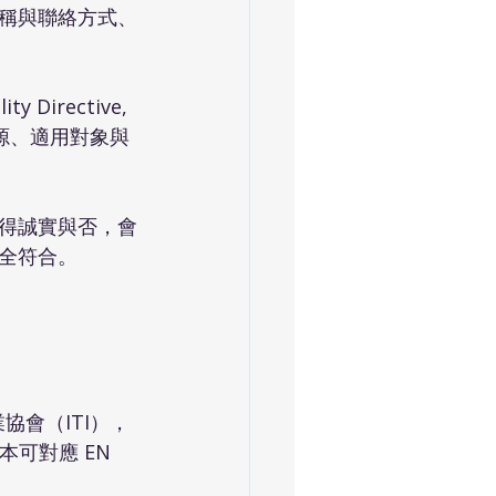
稱與聯絡方式、
irective, 
但法源、適用對象與
得誠實與否，會
全符合。
技產業協會（ITI），
版本可對應 EN 