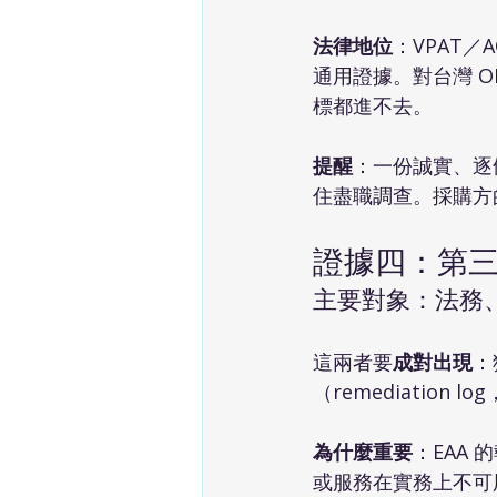
法律地位
：VPAT／
通用證據。對台灣 
標都進不去。
提醒
：一份誠實、逐
住盡職調查。採購方
證據四：第
主要對象：法務
這兩者要
成對出現
：
（remediatio
為什麼重要
：EAA
或服務在實務上不可