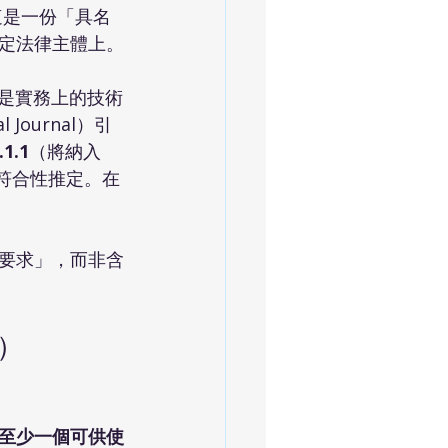
這是一份「具名
定法律主體上。
是實務上的技術
Journal）引
.1.1
（將納入 
的符合性推定。在
要求」，而非含
t）
至少一個可供使