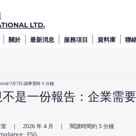
司
TIONAL LTD.
關於
最新消息
服務項目
資料庫
聯
onal
7月7日
讀畢需時 5 分鐘
合規不是一份報告：企業需
輯室　｜　2026 年 4 月　｜　閱讀時間約 5 分鐘
liance · ESG