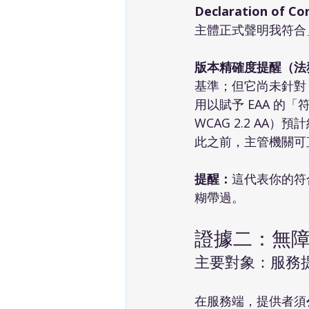
Declaration of C
主體正式聲明我符合
版本精確度提醒（法
基準；但它尚未針對 E
用以賦予 EAA 的「符合
WCAG 2.2 AA）預計
此之前，主管機關可
提醒：
這代表你的符
糊帶過。
證據二：無障礙聲
主要對象：服務
在服務端，提供者須