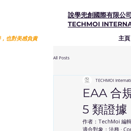
說學兜創國際有限公
TECHMOI INTERNA
善，也對美感負責
主頁
All Posts
TECHMOI Internati
EAA 
5 類證據
作者：TechMoi 編
適合對象：法務 · Comp