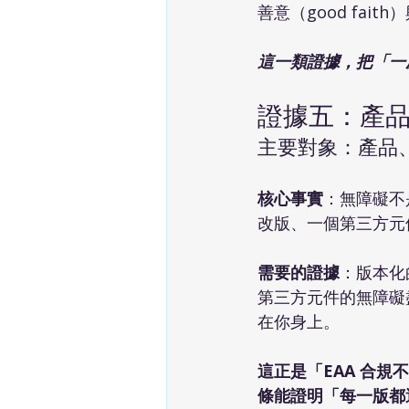
善意（good fa
這一類證據，把「一
證據五：產
主要對象：產品
核心事實
：無障礙不
改版、一個第三方元件
需要的證據
：版本化
第三方元件的無障礙
在你身上。
這正是「EAA 合
條能證明「每一版都