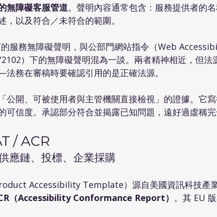
的無障礙客服管道
。聲明內容通常包含：服務提供者的名
述，以及符合／未符合的範圍。
下的服務無障礙聲明，與公部門網站指令（Web Accessibility D
U) 2016/2102）下的無障礙聲明混為一談。兩者精神相近，
—法務在審稿時要確認引用的是正確法源。
「公開、可被使用者與主管機關直接檢視」的證據。它寫
的可信度。承認部分符合並揭露已知問題，遠好過虛稱完
 / ACR
 供應鏈、投標、企業採購
 Product Accessibility Template）源自美國資訊科
CR（Accessibility Conformance Report）
。其 EU 