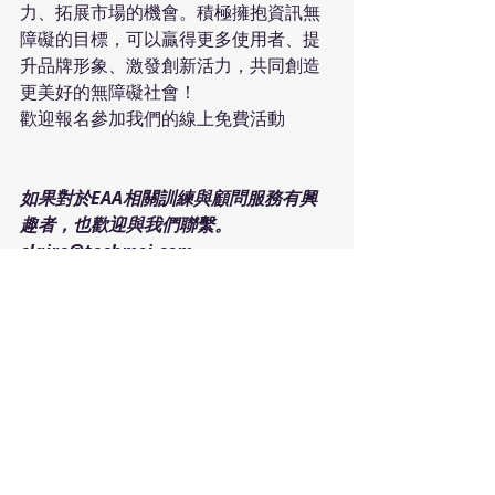
力、拓展市場的機會。積極擁抱資訊無
障礙的目標，可以贏得更多使用者、提
升品牌形象、激發創新活力，共同創造
更美好的無障礙社會！
​歡迎報名參加我們的線上免費活動
如果對於EAA相關訓練與顧問服務有興
趣者，也歡迎與我們聯繫。
claire@techmoi.com
延伸閱讀：
歐洲聯盟官方公報 – 歐洲無障礙法
案：
https://eur-
lex.europa.eu/legal-
content/EN/TXT/?
uri=CELEX:32019L0882